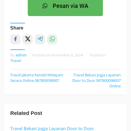
Share
By
admin
Posted on
November 8, 2024
Posted in
Travel
Travel Jakarta Kendal Melayani
Travel Bekasi Jogja Layanan
Post
Secara Online 087800098007
Door to Door 087800098007
navigation
Online
Related Post
Travel Bekasi Jogja Layanan Door to Door