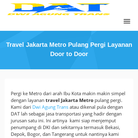
Skip
to
content
Travel Jakarta Metro Pulang Pergi Layanan
Door to Door
Travel
Pergi ke Metro dari arah Ibu Kota makin makin simpel
Jakarta
dengan layanan
travel Jakarta Metro
pulang pergi.
Metro
Kami dari
Dwi Agung Trans
atau dikenal pula dengan
Pulang
DAT lah sebagai jasa transportasi yang hadir dengan
Pergi
jurusan satu ini. Ini artinya kami siap menjemput
Layanan
penumpang di DKI dan sekitarnya termasuk Bekasi,
Door
Depok, Bogor, dan Tangerang untuk nantinya kami
to