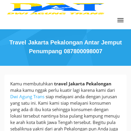
Skip
to
content
Travel Jakarta Pekalongan Antar Jemput
Penumpang 087800098007
Travel
Kamu membutuhkan
travel Jakarta Pekalongan
Jakarta
maka kamu nggak perlu kuatir lagi karena kami dari
Pekalongan
Dwi Agung Trans
siap melayani anda dengan jurusan
Antar
yang satu ini. Kami kami siap melayani konsumen
Jemput
yang ada di ibu kota sehingga konsumen dengan
Penumpang
lokasi tersebut nantinya bisa pulang kampung menuju
087800098007
ke arah kota batik Jawa Tengah tersebut. Begitu pula
sebaliknya yakni dari arah Pekalongan pun Anda juga