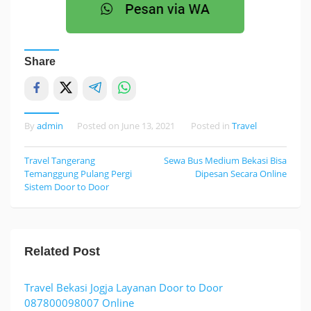
Share
By
admin
Posted on
June 13, 2021
Posted in
Travel
Travel Tangerang
Sewa Bus Medium Bekasi Bisa
Post
Temanggung Pulang Pergi
Dipesan Secara Online
navigation
Sistem Door to Door
Related Post
Travel Bekasi Jogja Layanan Door to Door
087800098007 Online