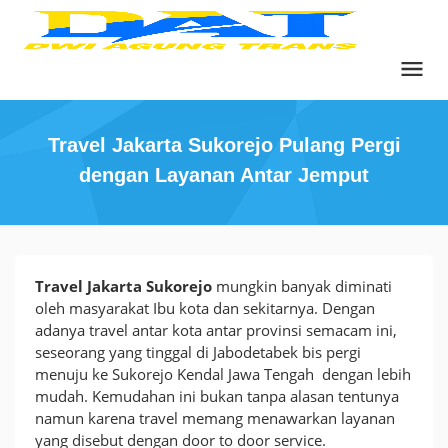
Skip
to
content
Travel Jakarta Sukorejo Pulang Pergi
dengan Layanan Antar Jemput
Travel
Travel Jakarta Sukorejo
mungkin banyak diminati
Jakarta
oleh masyarakat Ibu kota dan sekitarnya. Dengan
Sukorejo
adanya travel antar kota antar provinsi semacam ini,
Pulang
seseorang yang tinggal di Jabodetabek bis pergi
Pergi
menuju ke Sukorejo Kendal Jawa Tengah dengan lebih
dengan
mudah. Kemudahan ini bukan tanpa alasan tentunya
Layanan
namun karena travel memang menawarkan layanan
Antar
yang disebut dengan door to door service.