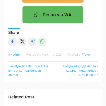
Share
By
admin
Posted on
March 10, 2021
Posted in
Travel
Travel Jakarta Baturaja Antar
Travel Jakarta Jogja dengan
Post
Jemput Sampai dengan
Layanan Antar Jemput
navigation
Alamat
087800098007
Related Post