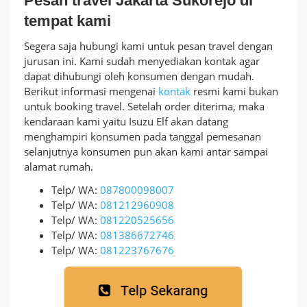
Pesan travel Jakarta Sukorejo di
tempat kami
Segera saja hubungi kami untuk pesan travel dengan
jurusan ini. Kami sudah menyediakan kontak agar
dapat dihubungi oleh konsumen dengan mudah.
Berikut informasi mengenai
kontak
resmi kami bukan
untuk booking travel. Setelah order diterima, maka
kendaraan kami yaitu Isuzu Elf akan datang
menghampiri konsumen pada tanggal pemesanan
selanjutnya konsumen pun akan kami antar sampai
alamat rumah.
Telp/ WA:
087800098007
Telp/ WA:
081212960908
Telp/ WA:
081220525656
Telp/ WA:
081386672746
Telp/ WA:
081223767676