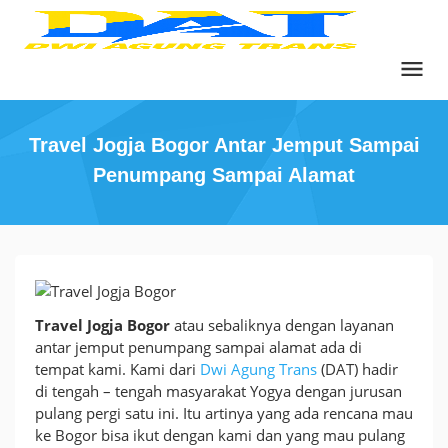
Skip
to
content
Travel Jogja Bogor Antar Jemput Sampai
Penumpang Sampai Alamat
Travel
Jogja
Travel Jogja Bogor
atau sebaliknya dengan layanan
Bogor
antar jemput penumpang sampai alamat ada di
Antar
tempat kami. Kami dari
Dwi Agung Trans
(DAT) hadir
Jemput
di tengah – tengah masyarakat Yogya dengan jurusan
Sampai
pulang pergi satu ini. Itu artinya yang ada rencana mau
Penumpang
ke Bogor bisa ikut dengan kami dan yang mau pulang
Sampai