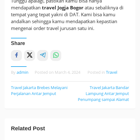
Tunggu apalagi, pastikan kamu bisa hanya
mendapatkan
travel Jogja Bogor
atau sebaliknya di
tempat yang tepat yakni di DAT. Kami bisa kamu
andalkan sehingga kamu mendapatkan kepastian
mengenai order travel jurusan satu ini.
Share
By
admin
Posted on
March 4, 2024
Posted in
Travel
Travel Jakarta Brebes Melayani
Travel Jakarta Bandar
Post
Perjalanan Antar Jemput
Lampung Antar Jemput
navigation
Penumpang sampai Alamat
Related Post