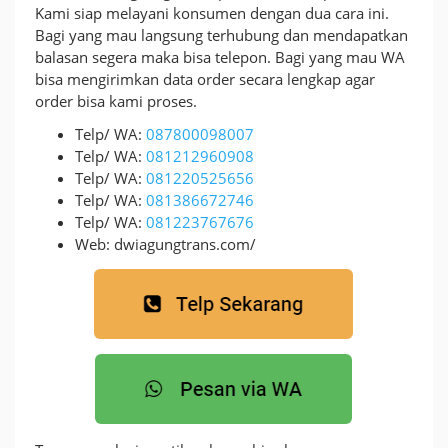
Kami siap melayani konsumen dengan dua cara ini.
Bagi yang mau langsung terhubung dan mendapatkan
balasan segera maka bisa telepon. Bagi yang mau WA
bisa mengirimkan data order secara lengkap agar
order bisa kami proses.
Telp/ WA:
087800098007
Telp/ WA:
081212960908
Telp/ WA:
081220525656
Telp/ WA:
081386672746
Telp/ WA:
081223767676
Web: dwiagungtrans.com/