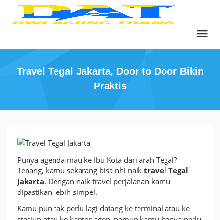
Skip
to
content
Travel Tegal Jakarta, Door to Door Bikin
Praktis
Travel
Tegal
Punya agenda mau ke Ibu Kota dari arah Tegal?
Jakarta,
Tenang, kamu sekarang bisa nhi naik
travel Tegal
Door
Jakarta
. Dengan naik travel perjalanan kamu
to
dipastikan lebih simpel.
Door
Bikin
Kamu pun tak perlu lagi datang ke terminal atau ke
Praktis
stasiun atau ke kantor agen, namun kamu hanya perlu