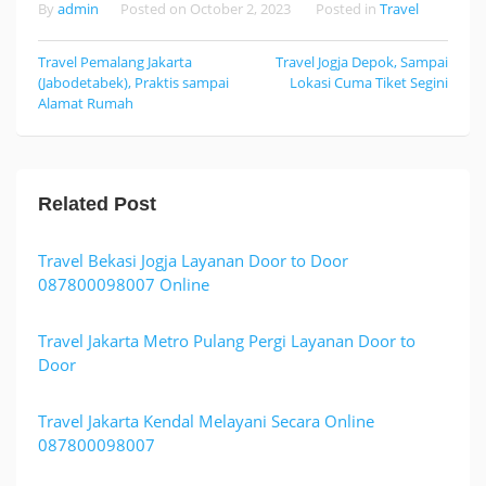
By
admin
Posted on
October 2, 2023
Posted in
Travel
Travel Pemalang Jakarta
Travel Jogja Depok, Sampai
Post
(Jabodetabek), Praktis sampai
Lokasi Cuma Tiket Segini
navigation
Alamat Rumah
Related Post
Travel Bekasi Jogja Layanan Door to Door
087800098007 Online
Travel Jakarta Metro Pulang Pergi Layanan Door to
Door
Travel Jakarta Kendal Melayani Secara Online
087800098007